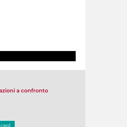
zioni a confronto
 card