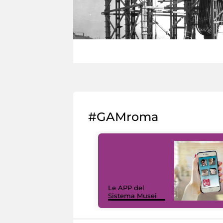
#GAMroma
Le APP del
Sistema Musei