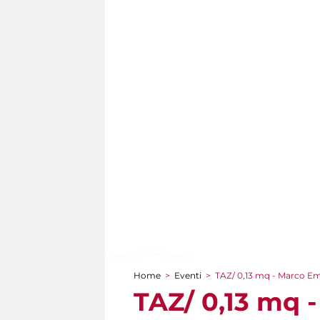
Home
>
Eventi
>
TAZ/ 0,13 mq - Marco E
Tu sei qui
TAZ/ 0,13 mq 