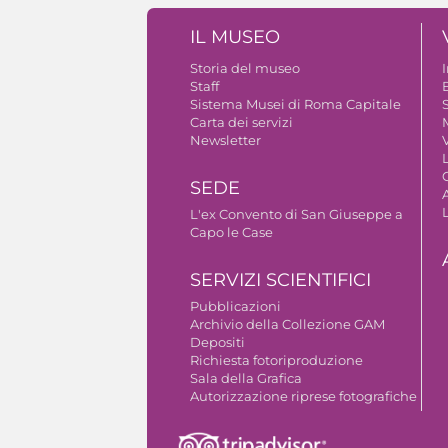
IL MUSEO
Storia del museo
Staff
B
Sistema Musei di Roma Capitale
S
Carta dei servizi
Newsletter
V
SEDE
A
L'ex Convento di San Giuseppe a
Capo le Case
SERVIZI SCIENTIFICI
Pubblicazioni
Archivio della Collezione GAM
Depositi
Richiesta fotoriproduzione
Sala della Grafica
Autorizzazione riprese fotografiche