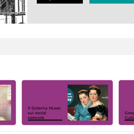
Il Sistema Musei
sui social
Goog
network
Cult