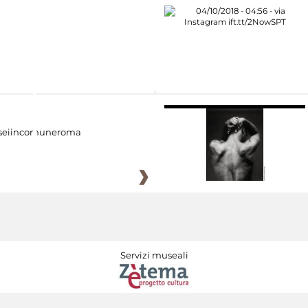
eiincomuneroma
Servizi museali