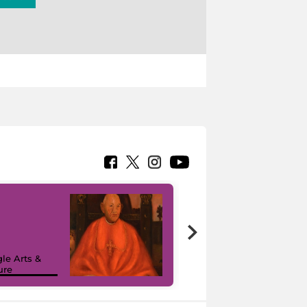
7 nuovi in-
painting tour
sulla piattaforma
le Arts &
Google Arts &
ure
Culture