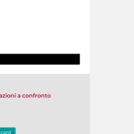
zioni a confronto
 card