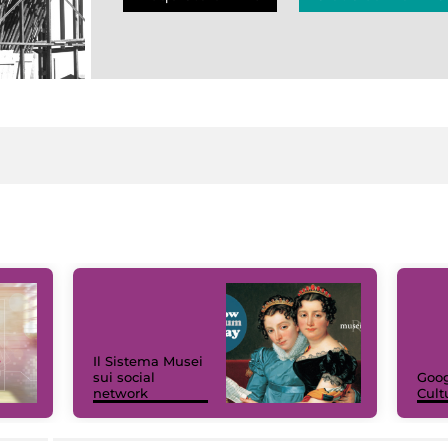
Il Sistema Musei
sui social
Goog
network
Cult