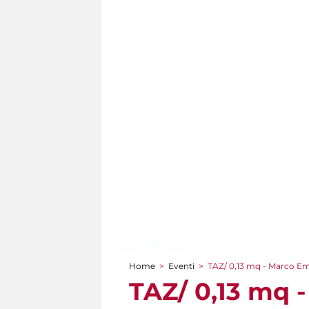
Home
>
Eventi
>
TAZ/ 0,13 mq - Marco E
Tu sei qui
TAZ/ 0,13 mq 