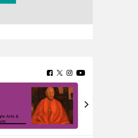
7 nuovi in-
painting tour
sulla piattaforma
le Arts &
Google Arts &
ure
Culture