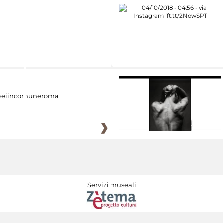
eiincomuneroma
Servizi museali