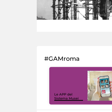
#GAMroma
Le APP del
Sistema Musei