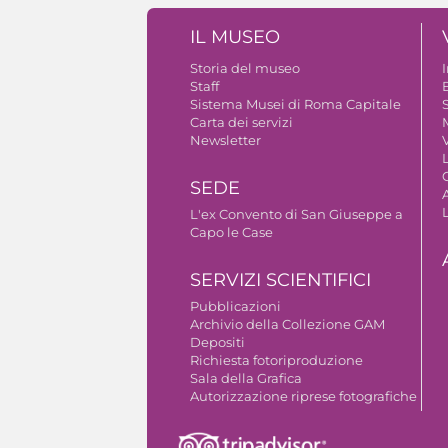
IL MUSEO
Storia del museo
Staff
B
Sistema Musei di Roma Capitale
S
Carta dei servizi
Newsletter
V
SEDE
A
L'ex Convento di San Giuseppe a
Capo le Case
SERVIZI SCIENTIFICI
Pubblicazioni
Archivio della Collezione GAM
Depositi
Richiesta fotoriproduzione
Sala della Grafica
Autorizzazione riprese fotografiche