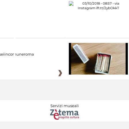
eiincomuneroma
Servizi museali