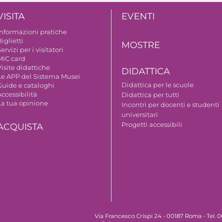
VISITA
EVENTI
Informazioni pratiche
iglietti
MOSTRE
ervizi per i visitatori
MIC card
isite didattiche
DIDATTICA
Le APP del Sistema Musei
Didattica per le scuole
Guide e cataloghi
ccessibilità
Didattica per tutti
La tua opinione
Incontri per docenti e studenti
universitari
Progetti accessibili
ACQUISTA
Via Francesco Crispi 24 - 00187 Roma - Tel.