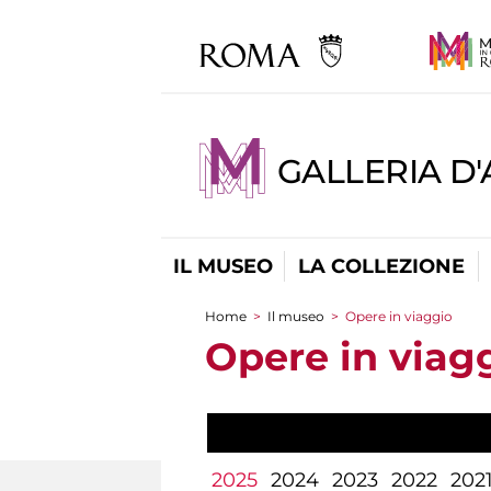
GALLERIA D
IL MUSEO
LA COLLEZIONE
Home
>
Il museo
>
Opere in viaggio
Tu sei qui
Opere in viag
2025
2024
2023
2022
202