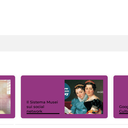
Il Sistema Musei
sui social
Goog
network
Cult