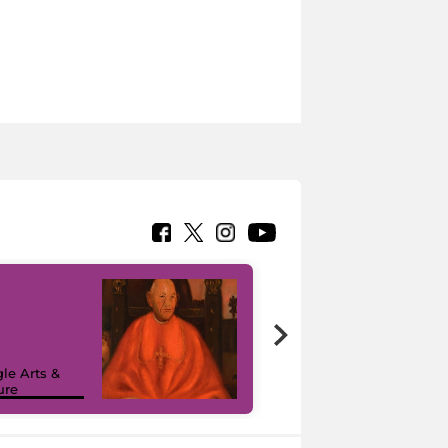
7 nuovi in-
painting tour
sulla piattaforma
le Arts &
Google Arts &
ure
Culture