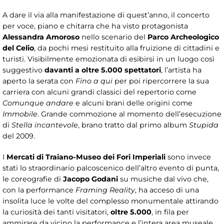
A dare il via alla manifestazione di quest’anno, il concerto
per voce, piano e chitarra che ha visto protagonista
Alessandra Amoroso
nello scenario del
Parco Archeologico
del Celio
, da pochi mesi restituito alla fruizione di cittadini e
turisti. Visibilmente emozionata di esibirsi in un luogo così
suggestivo
davanti a oltre 5.000 spettatori
, l’artista ha
aperto la serata con
Fino a qui
per poi ripercorrere la sua
carriera con alcuni grandi classici del repertorio come
Comunque andare
e alcuni brani delle origini come
Immobile
. Grande commozione al momento dell’esecuzione
di
Stella incantevole
, brano tratto dal primo album
Stupida
del 2009.
I
Mercati di Traiano-Museo dei Fori Imperiali
sono invece
stati lo straordinario palcoscenico dell’altro evento di punta,
le coreografie di
Jacopo Godani
su musiche dal vivo che,
con la performance
Framing Reality
, ha acceso di una
insolita luce le volte del complesso monumentale attirando
la curiosità dei tanti visitatori,
oltre 5.000
, in fila per
ammirare da vicino la performance e l’intera area museale.