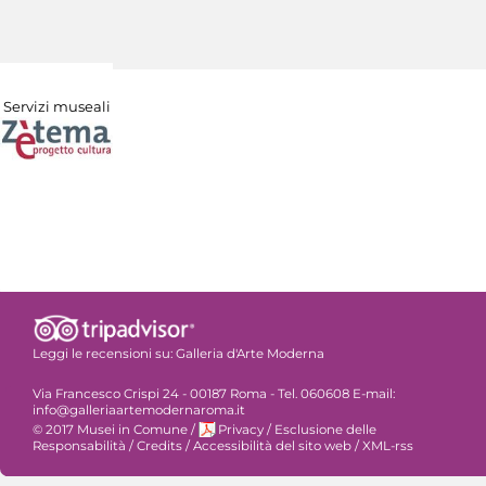
Servizi museali
Leggi le recensioni su:
Galleria d'Arte Moderna
Via Francesco Crispi 24 - 00187 Roma - Tel. 060608 E-mail:
info@galleriaartemodernaroma.it
© 2017 Musei in Comune
/
Privacy
/
Esclusione delle
Responsabilità
/
Credits
/
Accessibilità del sito web
/
XML-rss