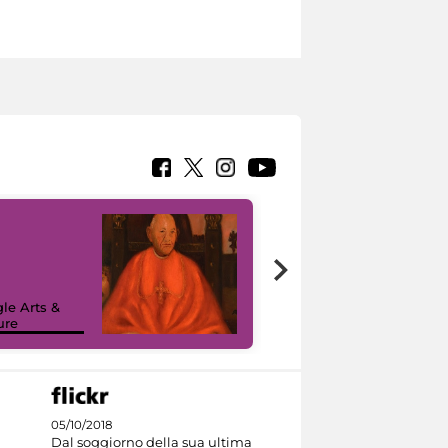
7 nuovi in-
painting tour
sulla piattaforma
le Arts &
Google Arts &
ure
Culture
05/10/2018
Dal soggiorno della sua ultima