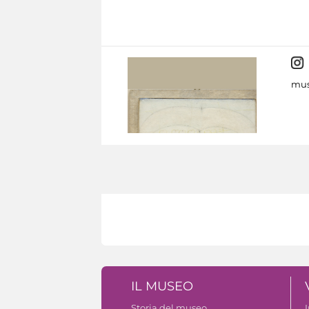
mus
IL MUSEO
Storia del museo