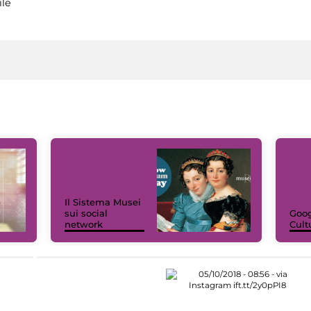
ile
Il Sistema Musei
sui social
Goog
network
Cult