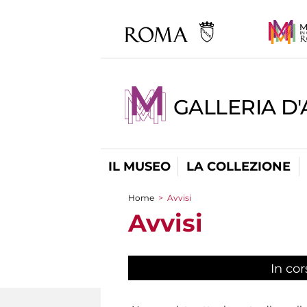
GALLERIA D
IL MUSEO
LA COLLEZIONE
Home
>
Avvisi
Tu sei qui
Avvisi
In cor