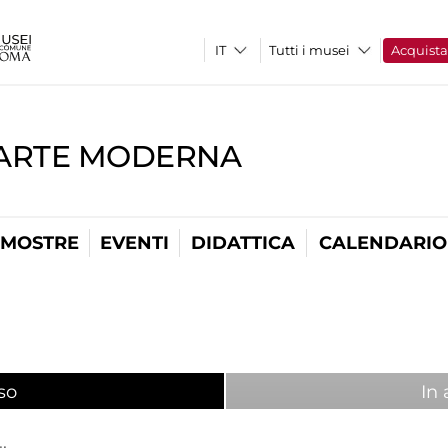
Tutti i musei
Acquist
'ARTE MODERNA
MOSTRE
EVENTI
DIDATTICA
CALENDARIO
so
(scheda attiva)
In 