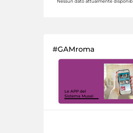
Nessun dato attualmente disponib
#GAMroma
Le APP del
Sistema Musei