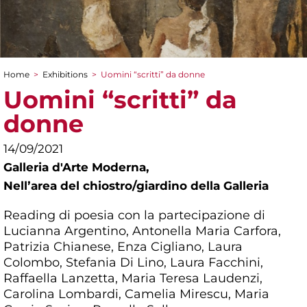
Home
>
Exhibitions
>
Uomini “scritti” da donne
You are here
Uomini “scritti” da
donne
14/09/2021
Galleria d'Arte Moderna,
Nellʼarea del chiostro/giardino della Galleria
Reading di poesia con la partecipazione di
Lucianna Argentino, Antonella Maria Carfora,
Patrizia Chianese, Enza Cigliano, Laura
Colombo, Stefania Di Lino, Laura Facchini,
Raffaella Lanzetta, Maria Teresa Laudenzi,
Carolina Lombardi, Camelia Mirescu, Maria