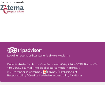
Servizi museali
Leggi le recensioni su:
Galleria d'Arte Moderna
Galleria d'Arte Moderna - Via Francesco Crispi 24 - 00187 Roma - Tel.
+39 060608 E-mail: info@galleriaartemodernaroma.it
© 2017 Musei in Comune
/
Privacy
/
Exclusions of
Responsibility
/
Credits
/
Website accessibility
/
XML-rss