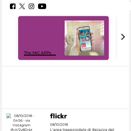
MiC
The MiC APPs
net
08/10/2018
L'area trapezoidale di #piazza del