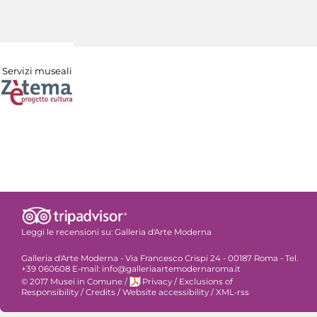
Servizi museali
Leggi le recensioni su:
Galleria d'Arte Moderna
Galleria d'Arte Moderna - Via Francesco Crispi 24 - 00187 Roma - Tel.
+39 060608 E-mail: info@galleriaartemodernaroma.it
© 2017 Musei in Comune
/
Privacy
/
Exclusions of
Responsibility
/
Credits
/
Website accessibility
/
XML-rss