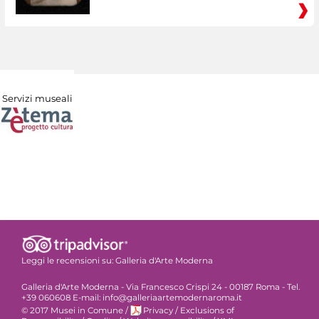
Servizi museali
Leggi le recensioni su:
Galleria d'Arte Moderna
Galleria d'Arte Moderna - Via Francesco Crispi 24 - 00187 Roma - Tel.
+39 060608 E-mail: info@galleriaartemodernaroma.it
© 2017 Musei in Comune
/
Privacy
/
Exclusions of