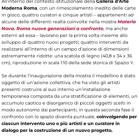
All’interno del contesto istituzionale della
Galleria d’Arte
Moderna Roma
, con un rimescolamento inedito delle carte
in gioco, quattro curatori e cinque artisti – appartenenti ad
alcune delle differenti realtà coinvolte nella mostra
Materia
Nova. Roma nuove generazioni a confronto
, ma anche
esterni ad essa – lavorano per la prima volta insieme allo
sviluppo di quattro nuovi progetti; quattro interventi da
realizzarsi all’interno di un campo d’azione di dimensioni
estremamente ridotte: una scatola di legno (40,8 x 34 x 36
cm), riproduzione in scala 1:10 della sede storica di Spazio Y.
Se durante l’inaugurazione della mostra il modellino è stato
oggetto di un’azione collettiva, che ha visto gli artisti
presenti costruire al suo interno un’installazione
temporanea composta da una stratificazione di elementi, un
accumulo caotico e disorganico di piccoli oggetti scelti in
modo autonomo dai partecipanti, in questa seconda fase il
confronto con lo spazio diventa puntuale,
coinvolgendo per
ciascun intervento uno o più artisti e un curatore in
dialogo per la costruzione di un nuovo progetto.