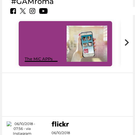
#GAMroma
MiC
The MiC APPs
net
06/10/2018