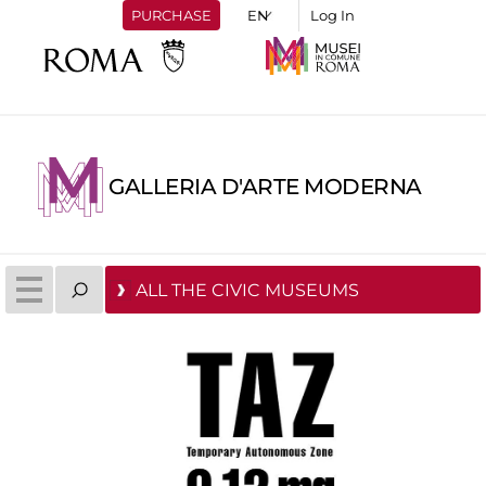
PURCHASE
Log In
GALLERIA D'ARTE MODERNA
ALL THE CIVIC MUSEUMS