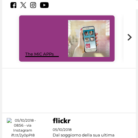
MiC
The MiC APPs
net
05/10/2018
Dal soggiorno della sua ultima