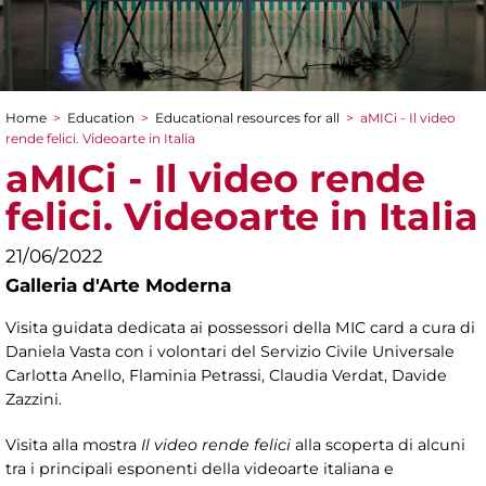
Home
>
Education
>
Educational resources for all
>
aMICi - Il video
You are here
rende felici. Videoarte in Italia
aMICi - Il video rende
felici. Videoarte in Italia
21/06/2022
Galleria d'Arte Moderna
Visita guidata dedicata ai possessori della MIC card a cura di
Daniela Vasta con i volontari del Servizio Civile Universale
Carlotta Anello, Flaminia Petrassi, Claudia Verdat, Davide
Zazzini.
Visita alla mostra
Il video rende felici
alla scoperta di alcuni
tra i principali esponenti della videoarte italiana e