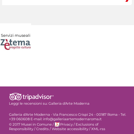
Servizi museali
Leggi le recensioni su:
Galleria d'Arte Moderna
Galleria d'Arte Moderna - Via Francesco Crispi 24 - 00187 Roma - Tel.
+39 060608 E-mail: info@galleriaartemodernaroma.it
© 2017 Musei in Comune
/
Privacy
/
Exclusions of
Responsibility
/
Credits
/
Website accessibility
/
XML-rss