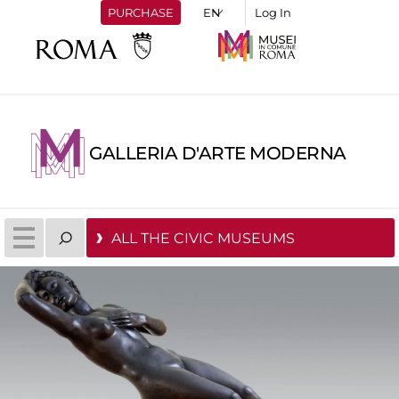
PURCHASE
Log In
GALLERIA D'ARTE MODERNA
ALL THE CIVIC MUSEUMS