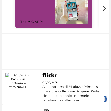
MiC
The MiC APPs
net
04/10/2018
Al piano terra di #PalazzoPrimoli si
trova una collezione di opere d’arte,
cimeli napoleonici, memorie
familiari. La collezione