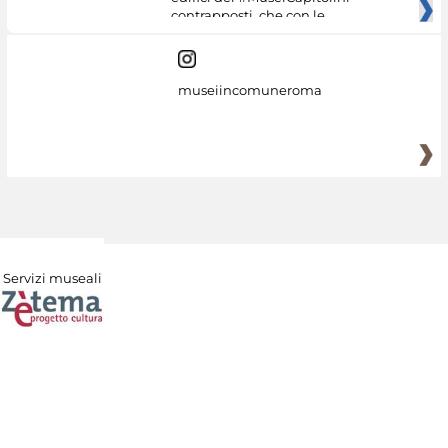
contrapposti, che con le
museiincomuneroma
Servizi museali