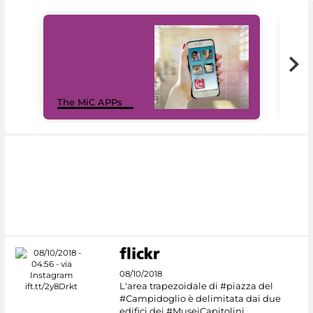
MiC
The MiC APPs
net
08/10/2018
L'area trapezoidale di #piazza del
#Campidoglio è delimitata dai due
edifici dei #MuseiCapitolini