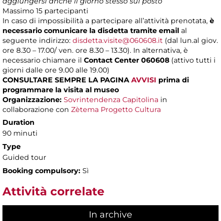
aggiungersi anche il giorno stesso sul posto
Massimo
15 partecipanti
In caso di impossibilità a partecipare all’attività prenotata,
è
necessario comunicare la disdetta tramite email
al
seguente indirizzo:
disdetta.visite@060608.it
(dal lun.al giov.
ore 8.30 – 17.00/ ven. ore 8.30 – 13.30). In alternativa, è
necessario chiamare il
Contact Center 060608
(attivo tutti i
giorni dalle ore 9.00 alle 19.00)
CONSULTARE SEMPRE LA PAGINA
AVVISI
prima di
programmare la visita al museo
Organizzazione:
Sovrintendenza Capitolina
in
collaborazione con
Zètema Progetto Cultura
Duration
90 minuti
Type
Guided tour
Booking compulsory:
Sì
Attività correlate
In archive