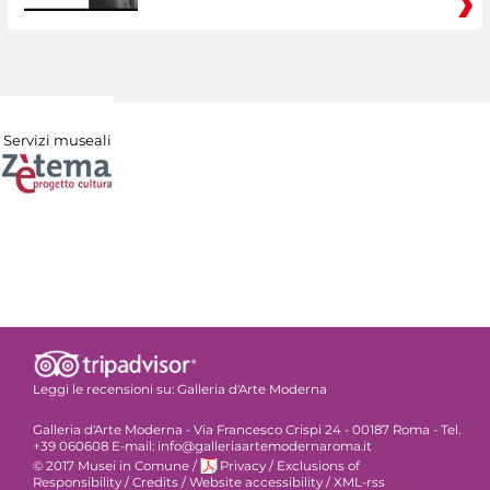
Servizi museali
Leggi le recensioni su:
Galleria d'Arte Moderna
Galleria d'Arte Moderna - Via Francesco Crispi 24 - 00187 Roma - Tel.
+39 060608 E-mail: info@galleriaartemodernaroma.it
© 2017 Musei in Comune
/
Privacy
/
Exclusions of
Responsibility
/
Credits
/
Website accessibility
/
XML-rss