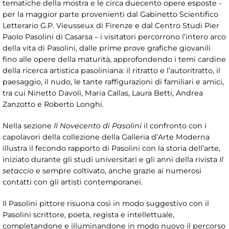
tematiche della mostra e le circa duecento opere esposte -
per la maggior parte provenienti dal Gabinetto Scientifico
Letterario G.P. Vieusseux di Firenze e dal Centro Studi Pier
Paolo Pasolini di Casarsa – i visitatori percorrono l’intero arco
della vita di Pasolini, dalle prime prove grafiche giovanili
fino alle opere della maturità, approfondendo i temi cardine
della ricerca artistica pasoliniana: il ritratto e l’autoritratto, il
paesaggio, il nudo, le tante raffigurazioni di familiari e amici,
tra cui Ninetto Davoli, Maria Callas, Laura Betti, Andrea
Zanzotto e Roberto Longhi.
Nella sezione
Il Novecento di Pasolini
il confronto con i
capolavori della collezione della Galleria d’Arte Moderna
illustra il fecondo rapporto di Pasolini con la storia dell’arte,
iniziato durante gli studi universitari e gli anni della rivista
Il
setaccio
e sempre coltivato, anche grazie ai numerosi
contatti con gli artisti contemporanei.
Il Pasolini pittore risuona così in modo suggestivo con il
Pasolini scrittore, poeta, regista e intellettuale,
completandone e illuminandone in modo nuovo il percorso