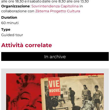
alle ore 18.30 e il sabato dalle ore 8.30 alle ore 13.30
Organizzazione
:
Sovrintendenza Capitolina
in
collaborazione con
Zètema Progetto Cultura
Duration
60 minuti
Type
Guided tour
Attività correlate
In archive