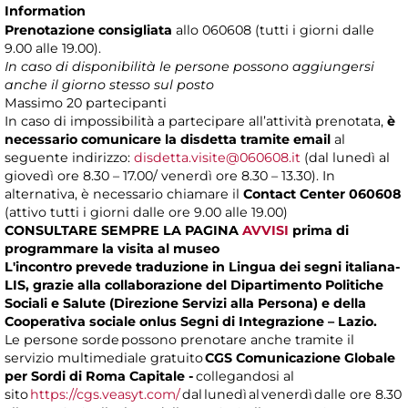
Information
Prenotazione consigliata
allo 060608 (tutti i giorni dalle
9.00 alle 19.00).
In caso di disponibilità le persone possono aggiungersi
anche il giorno stesso sul posto
Massimo
20 partecipanti
In caso di impossibilità a partecipare all’attività prenotata,
è
necessario comunicare la disdetta tramite email
al
seguente indirizzo:
disdetta.visite@060608.it
(dal lunedì al
giovedì ore 8.30 – 17.00/ venerdì ore 8.30 – 13.30). In
alternativa, è necessario chiamare il
Contact Center 060608
(attivo tutti i giorni dalle ore 9.00 alle 19.00)
CONSULTARE SEMPRE LA PAGINA
AVVISI
prima di
programmare la visita al museo
L'incontro prevede traduzione in Lingua dei segni italiana-
LIS, grazie alla collaborazione del Dipartimento Politiche
Sociali e Salute (Direzione Servizi alla Persona) e della
Cooperativa sociale onlus Segni di Integrazione – Lazio.
Le persone sorde possono prenotare anche tramite il
servizio multimediale gratuito
CGS Comunicazione Globale
per Sordi di Roma Capitale -
collegandosi al
sito
https://cgs.veasyt.com/
dal lunedì al venerdì dalle ore 8.30