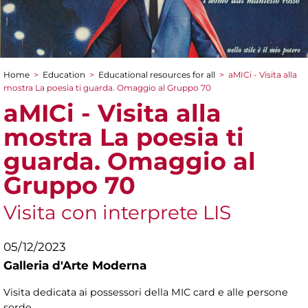
Home
>
Education
>
Educational resources for all
>
aMICi - Visita alla
You are here
mostra La poesia ti guarda. Omaggio al Gruppo 70
aMICi - Visita alla
mostra La poesia ti
guarda. Omaggio al
Gruppo 70
Visita con interprete LIS
05/12/2023
Galleria d'Arte Moderna
Visita dedicata ai possessori della MIC card e alle persone
sorde.