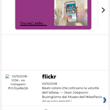
MiC
The MiC APPs
net
03/10/2018
Beati coloro che coltivano la voluttà
dell'attesa. — Jean Josipovici
Buongiorno dal Museo dell'#AraPacis
dove sono esposti i