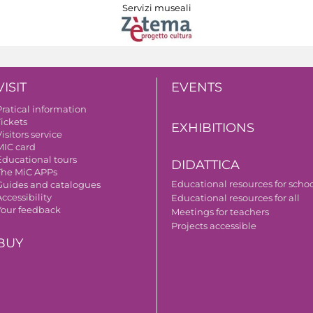
Servizi museali
VISIT
EVENTS
Pratical information
Tickets
EXHIBITIONS
isitors service
MIC card
Educational tours
DIDATTICA
The MiC APPs
Educational resources for scho
Guides and catalogues
ccessibility
Educational resources for all
Your feedback
Meetings for teachers
Projects accessible
BUY