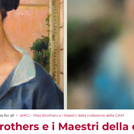
s for all
>
aMICi - Miaz Brothers e i Maestri della collezione della GAM
rothers e i Maestri della