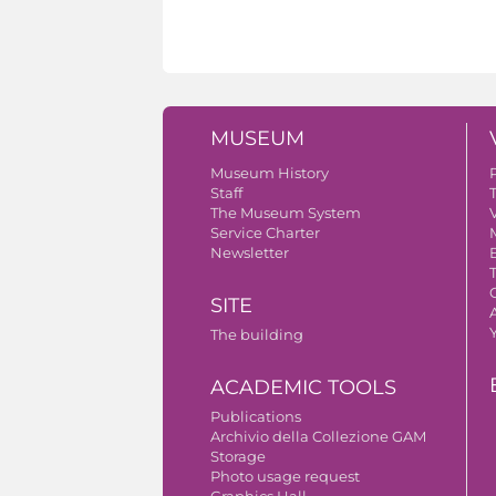
MUSEUM
Museum History
Staff
The Museum System
V
Service Charter
Newsletter
SITE
A
The building
ACADEMIC TOOLS
Publications
Archivio della Collezione GAM
Storage
Photo usage request
Graphics Hall