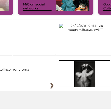
MiC on social
Goog
networks
Cult
eiincomuneroma