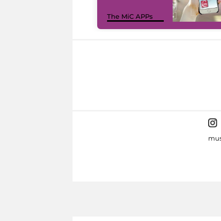
The MiC APPs
mus