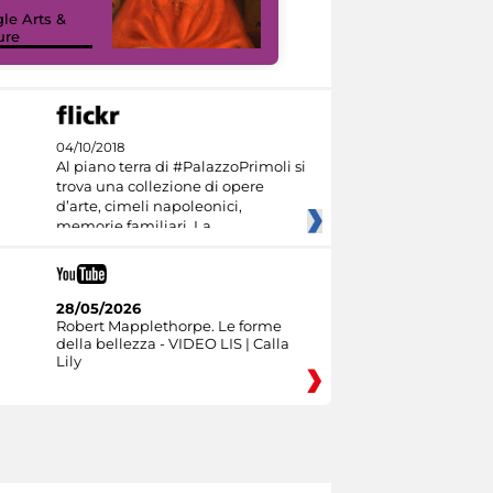
sulla piattaforma
le Arts &
Google Arts &
ure
Culture
04/10/2018
Al piano terra di #PalazzoPrimoli si
trova una collezione di opere
d’arte, cimeli napoleonici,
memorie familiari. La
28/05/2026
Robert Mapplethorpe. Le forme
della bellezza - VIDEO LIS | Calla
Lily