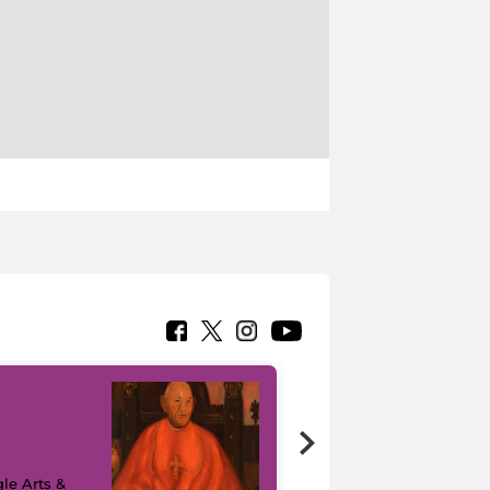
7 nuovi in-
painting tour
sulla piattaforma
le Arts &
Google Arts &