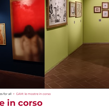
s for all
>
GAM: le mostre in corso
e in corso