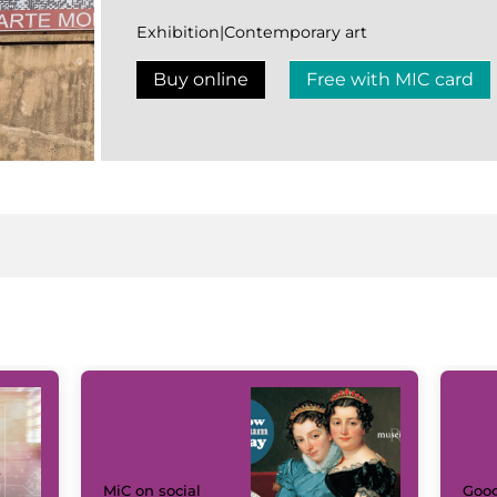
Exhibition|Contemporary art
Buy online
Free with MIC card
MiC on social
Goog