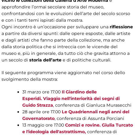
vicino le collezioni della Galleria d’Arte Moderna
e
approfondire l’ormai secolare storia del museo,
confrontandosi con le evoluzioni dell’arte del secolo scorso
e con i tanti temi ispirati dalla mostra.
Ogni incontro è un’occasione per sviluppare una
riflessione
a partire da diversi spunti: dalle opere esposte, dalle artiste
e dagli artisti che fanno parte della collezione, ma anche
dalla storia politica che si intreccia con le vicende del
museo e, più in generale, da tutto ciò che gravita attorno a
un secolo di
storia dell’arte
e di politiche culturali.
Il seguente programma viene aggiornato nel corso dello
svolgimento della mostra:
31 marzo ore 17.00
Il Giardino delle
Esperidi. Viaggio nell'interiorità dei segni di
Guido Strazza
, conferenza di Gianluca Murasecchi
28 aprile ore 17.00
Le Quadriennali negli anni del
Governatorato
, conferenza di Assunta Porciani
13 maggio ore 17.00
Comizi e rovine. Giulia Turcato
e l'ideologia dell'astrattismo,
conferenza di