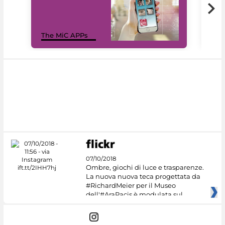
MiC
The MiC APPs
net
07/10/2018
Ombre, giochi di luce e trasparenze.
La nuova nuova teca progettata da
#RichardMeier per il Museo
dell'#AraPacis è modulata sul