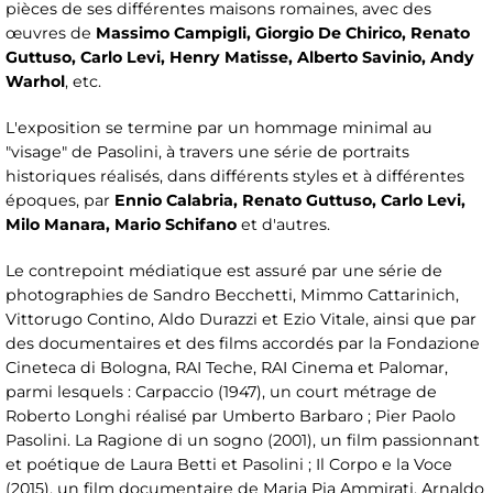
pièces de ses différentes maisons romaines, avec des
œuvres de
Massimo Campigli, Giorgio De Chirico, Renato
Guttuso, Carlo Levi, Henry Matisse, Alberto Savinio, Andy
Warhol
, etc.
L'exposition se termine par un hommage minimal au
"visage" de Pasolini, à travers une série de portraits
historiques réalisés, dans différents styles et à différentes
époques, par
Ennio Calabria, Renato Guttuso, Carlo Levi,
Milo Manara, Mario Schifano
et d'autres.
Le contrepoint médiatique est assuré par une série de
photographies de Sandro Becchetti, Mimmo Cattarinich,
Vittorugo Contino, Aldo Durazzi et Ezio Vitale, ainsi que par
des documentaires et des films accordés par la Fondazione
Cineteca di Bologna, RAI Teche, RAI Cinema et Palomar,
parmi lesquels : Carpaccio (1947), un court métrage de
Roberto Longhi réalisé par Umberto Barbaro ; Pier Paolo
Pasolini. La Ragione di un sogno (2001), un film passionnant
et poétique de Laura Betti et Pasolini ; Il Corpo e la Voce
(2015), un film documentaire de Maria Pia Ammirati, Arnaldo