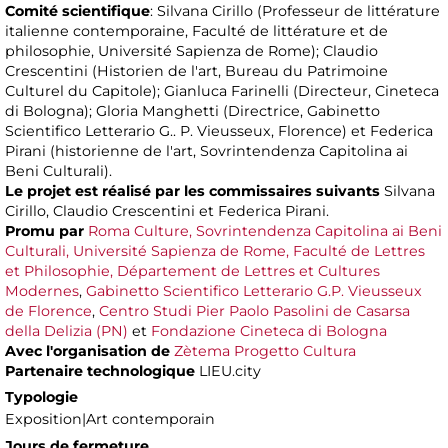
Comité scientifique
: Silvana Cirillo (Professeur de littérature
italienne contemporaine, Faculté de littérature et de
philosophie, Université Sapienza de Rome); Claudio
Crescentini (Historien de l'art, Bureau du Patrimoine
Culturel du Capitole); Gianluca Farinelli (Directeur, Cineteca
di Bologna); Gloria Manghetti (Directrice, Gabinetto
Scientifico Letterario G.. P. Vieusseux, Florence) et Federica
Pirani (historienne de l'art, Sovrintendenza Capitolina ai
Beni Culturali).
Le projet est réalisé par les commissaires suivants
Silvana
Cirillo, Claudio Crescentini et Federica Pirani.
Promu par
Roma Culture, Sovrintendenza Capitolina ai Beni
Culturali,
Université Sapienza de Rome, Faculté de Lettres
et Philosophie, Département de Lettres et Cultures
Modernes
,
Gabinetto Scientifico Letterario G.P. Vieusseux
de Florence
,
Centro Studi Pier Paolo Pasolini de Casarsa
della Delizia (PN)
et
Fondazione Cineteca di Bologna
Avec l'organisation de
Zètema Progetto Cultura
Partenaire technologique
LIEU.city
Typologie
Exposition|Art contemporain
Jours de fermeture