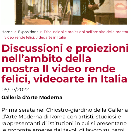
Home
>
Expositions
>
Discussioni e proiezioni nell’ambito della mostra
You are here
Il video rende felici, videoarte in Italia
Discussioni e proiezioni
nell’ambito della
mostra Il video rende
felici, videoarte in Italia
05/07/2022
Galleria d'Arte Moderna
Prima serata nel Chiostro-giardino della Galleria
d’Arte Moderna di Roma con artisti, studiosi e
rappresentanti di istituzioni in cui si presentano
le proposte emerse dai tavoli di lavoro sui temi