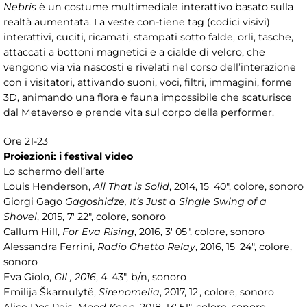
Nebris
è un costume multimediale interattivo basato sulla
realtà aumentata. La veste con-tiene tag (codici visivi)
interattivi, cuciti, ricamati, stampati sotto falde, orli, tasche,
attaccati a bottoni magnetici e a cialde di velcro, che
vengono via via nascosti e rivelati nel corso dell’interazione
con i visitatori, attivando suoni, voci, filtri, immagini, forme
3D, animando una flora e fauna impossibile che scaturisce
dal Metaverso e prende vita sul corpo della performer.
Ore 21-23
Proiezioni: i festival video
Lo schermo dell’arte
Louis Henderson,
All That is Solid
, 2014, 15' 40", colore, sonoro
Giorgi Gago
Gagoshidze, It’s Just a Single Swing of a
Shovel
, 2015, 7' 22", colore, sonoro
Callum Hill,
For Eva Rising
, 2016, 3' 05", colore, sonoro
Alessandra Ferrini,
Radio Ghetto Relay
, 2016, 15' 24", colore,
sonoro
Eva Giolo,
GIL, 2016
, 4' 43", b/n, sonoro
Emilija Škarnulytë,
Sirenomelia
, 2017, 12', colore, sonoro