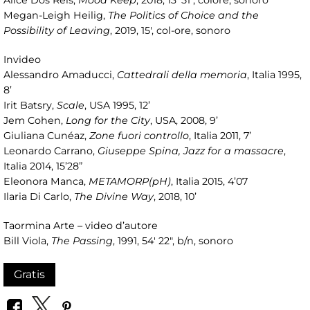
Alice Dos Reis,
Mood Keep
, 2018, 13' 51", colore, sonoro
Megan-Leigh Heilig,
The Politics of Choice and the
Possibility of Leaving
, 2019, 15', col-ore, sonoro
Invideo
Alessandro Amaducci,
Cattedrali della memoria
, Italia 1995,
8’
Irit Batsry,
Scale
, USA 1995, 12’
Jem Cohen,
Long for the City
, USA, 2008, 9’
Giuliana Cunéaz,
Zone fuori controllo
, Italia 2011, 7’
Leonardo Carrano,
Giuseppe Spina, Jazz for a massacre
,
Italia 2014, 15’28”
Eleonora Manca,
METAMORP(pH)
, Italia 2015, 4’07
Ilaria Di Carlo,
The Divine Way
, 2018, 10’
Taormina Arte – video d’autore
Bill Viola,
The Passing
, 1991, 54' 22", b/n, sonoro
Gratis