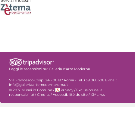
Servizi museali
Leggi le recensioni su:
Galleria d'Arte Moderna
Via Francesco Crispi 24 - 00187 Roma - Tel. +39 060608 E-mail:
info@galleriaartemodernaroma.it
© 2017 Musei in Comune
/
Privacy
/
Exclusion de la
responsabilité
/
Credits
/
Accessibilité du site
/
XML-rss