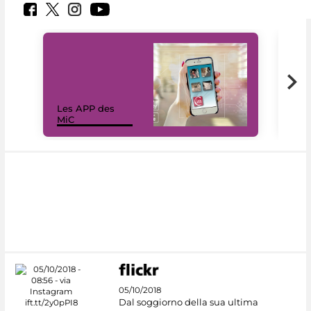
Les APP des
Les
MiC
rés
05/10/2018
Dal soggiorno della sua ultima