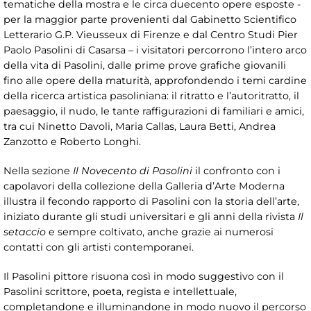
tematiche della mostra e le circa duecento opere esposte -
per la maggior parte provenienti dal Gabinetto Scientifico
Letterario G.P. Vieusseux di Firenze e dal Centro Studi Pier
Paolo Pasolini di Casarsa – i visitatori percorrono l’intero arco
della vita di Pasolini, dalle prime prove grafiche giovanili
fino alle opere della maturità, approfondendo i temi cardine
della ricerca artistica pasoliniana: il ritratto e l’autoritratto, il
paesaggio, il nudo, le tante raffigurazioni di familiari e amici,
tra cui Ninetto Davoli, Maria Callas, Laura Betti, Andrea
Zanzotto e Roberto Longhi.
Nella sezione
Il Novecento di Pasolini
il confronto con i
capolavori della collezione della Galleria d’Arte Moderna
illustra il fecondo rapporto di Pasolini con la storia dell’arte,
iniziato durante gli studi universitari e gli anni della rivista
Il
setaccio
e sempre coltivato, anche grazie ai numerosi
contatti con gli artisti contemporanei.
Il Pasolini pittore risuona così in modo suggestivo con il
Pasolini scrittore, poeta, regista e intellettuale,
completandone e illuminandone in modo nuovo il percorso