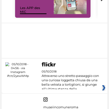
Les APP des
Les
MiC
rés
05/10/2018
Attraverso uno stretto passaggio con
una curiosa loggetta chiusa da una
bella vetrata a tortiglioni, si giunge
all'ultima stanza della
museiincomuneroma