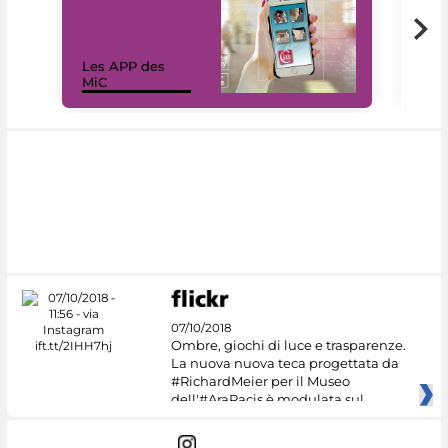
Les APP des
Les
MiC
rés
07/10/2018
Ombre, giochi di luce e trasparenze.
La nuova nuova teca progettata da
#RichardMeier per il Museo
dell'#AraPacis è modulata sul