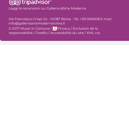
Leggi le recensioni su:
Galleria d'Arte Moderna
Via Francesco Crispi 24 - 00187 Roma - Tel. +39 060608 E-mail:
info@galleriaartemodernaroma.it
© 2017 Musei in Comune
/
Privacy
/
Exclusion de la
responsabilité
/
Credits
/
Accessibilité du site
/
XML-rss