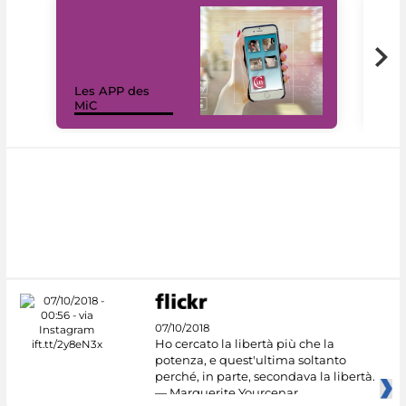
Les APP des
Les
MiC
rés
07/10/2018
Ho cercato la libertà più che la
potenza, e quest'ultima soltanto
perché, in parte, secondava la libertà.
— Marguerite Yourcenar