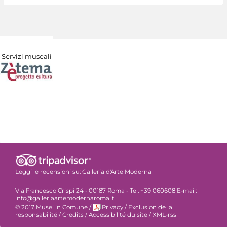
Servizi museali
Leggi le recensioni su:
Galleria d'Arte Moderna
Via Francesco Crispi 24 - 00187 Roma - Tel. +39 060608 E-mail:
info@galleriaartemodernaroma.it
© 2017 Musei in Comune
/
Privacy
/
Exclusion de la
responsabilité
/
Credits
/
Accessibilité du site
/
XML-rss