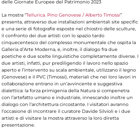
delle Giornate Europee del Patrimonio 2023
La mostra “
Tellurica. Pino Genovese / Alberto Timossi
”
presenta, attraverso due installazioni ambientali site specific
e una serie di fotografie esposte nel chiostro delle sculture,
il confronto dei due artisti con lo spazio tardo
cinquecentesco del complesso monumentale che ospita la
Galleria d’Arte Moderna, e, inoltre, il dialogo fra due
poetiche e due scelte linguistiche completamente diverse. I
due artisti, infatti, pur prediligendo il lavoro nello spazio
aperto e l’intervento su scala ambientale, utilizzano il legno
(Genovese) e il PVC (Timossi), materiali che nei loro lavori in
collaborazione entrano in un’avvincente e suggestiva
dialettica: la forza primigenia della Natura si compenetra
con l’artefatto umano e industriale, innescando inoltre un
dialogo con l’architettura circostante. I visitatori avranno
l’occasione di incontrare il curatore Davide Silvioli e i due
artisti e di visitare la mostra attraverso la loro diretta
presentazione.