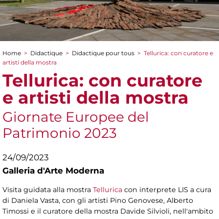
Home
>
Didactique
>
Didactique pour tous
>
Tellurica: con curatore e
You are here
artisti della mostra
Tellurica: con curatore
e artisti della mostra
Giornate Europee del
Patrimonio 2023
24/09/2023
Galleria d'Arte Moderna
Visita guidata alla mostra
Tellurica
con interprete LIS a cura
di Daniela Vasta, con gli artisti Pino Genovese, Alberto
Timossi e il curatore della mostra Davide Silvioli, nell'ambito