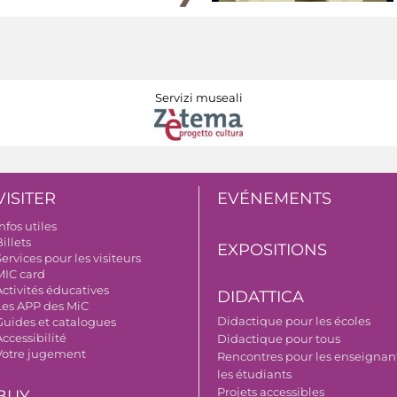
Servizi museali
VISITER
EVÉNEMENTS
nfos utiles
illets
EXPOSITIONS
ervices pour les visiteurs
MIC card
Activités éducatives
DIDATTICA
Les APP des MiC
Didactique pour les écoles
Guides et catalogues
ccessibilité
Didactique pour tous
Votre jugement
Rencontres pour les enseignant
les étudiants
Projets accessibles
BUY