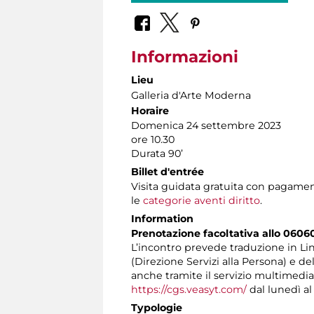
Informazioni
Lieu
Galleria d'Arte Moderna
Horaire
Domenica 24 settembre 2023
ore 10.30
Durata 90’
Billet d'entrée
Visita guidata gratuita con pagamen
le
categorie aventi diritto
.
Information
Prenotazione facoltativa allo 0606
L’incontro prevede traduzione in Ling
(Direzione Servizi alla Persona) e d
anche tramite il servizio multimedi
https://cgs.veasyt.com/
dal lunedì al 
Typologie