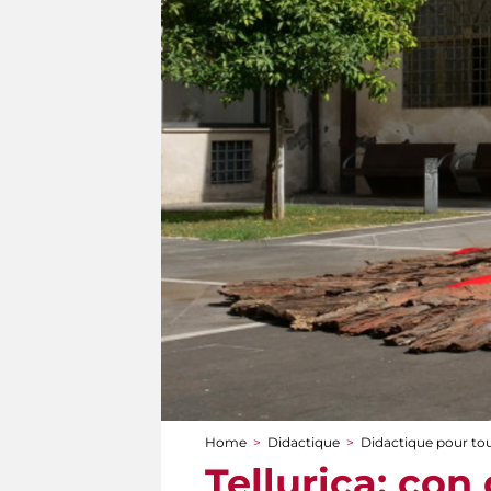
Home
>
Didactique
>
Didactique pour to
You are here
Tellurica: con 