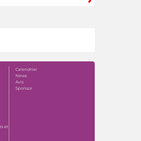
Calendrier
News
Avis
Sponsor
s et