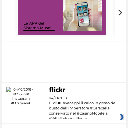
Il 
Le APP del
Mus
Sistema Musei
net
04/10/2018
E' di #Cavaceppi il calco in gesso del
busto dell’imperatore #Caracalla
conservato nel #CasinoNobile a
#VillaTorlonia. Per la