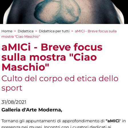
Home
>
Didattica
>
Didattica per tutti
>
aMICi - Breve focus sulla
Tu sei qui
mostra "Ciao Maschio"
aMICi - Breve focus
sulla mostra "Ciao
Maschio"
Culto del corpo ed etica dello
sport
31/08/2021
Galleria d'Arte Moderna,
Tornano gli appuntamenti di approfondimento di
"aMICi
" in
presenza nei musei. Incontri con i curatori dedicati ai