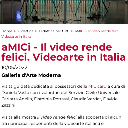
Home
>
Didattica
>
Didattica per tutti
>
aMICi - Il video rende felici.
Tu sei qui
Videoarte in Italia
aMICi - Il video rende
felici. Videoarte in Italia
10/05/2022
Galleria d'Arte Moderna
Visita guidata dedicata ai possessori della
MIC card
a cura di
Daniela Vasta con i volontari del Servizio Civile Universale
Carlotta Anello, Flaminia Petrassi, Claudia Verdat, Davide
Zazzini.
Visita alla mostra
Il video rende felici
alla scoperta di alcuni
tra i principali esponenti della videoarte italiana e