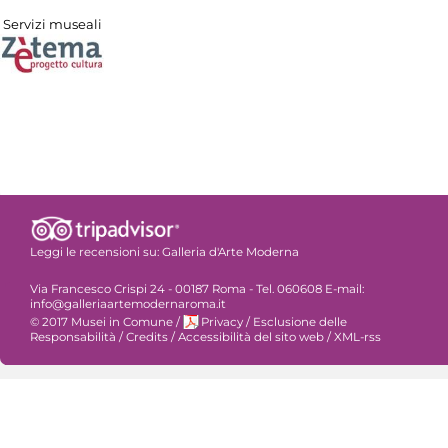
Servizi museali
Leggi le recensioni su:
Galleria d'Arte Moderna
Via Francesco Crispi 24 - 00187 Roma - Tel. 060608 E-mail:
info@galleriaartemodernaroma.it
© 2017 Musei in Comune
/
Privacy
/
Esclusione delle
Responsabilità
/
Credits
/
Accessibilità del sito web
/
XML-rss