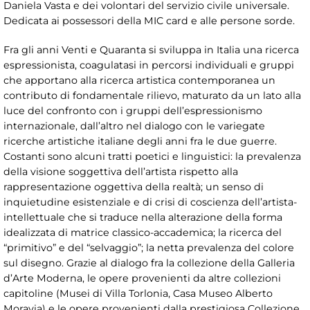
Daniela Vasta e dei volontari del servizio civile universale.
Dedicata ai possessori della MIC card e alle persone sorde.
Fra gli anni Venti e Quaranta si sviluppa in Italia una ricerca
espressionista, coagulatasi in percorsi individuali e gruppi
che apportano alla ricerca artistica contemporanea un
contributo di fondamentale rilievo, maturato da un lato alla
luce del confronto con i gruppi dell’espressionismo
internazionale, dall’altro nel dialogo con le variegate
ricerche artistiche italiane degli anni fra le due guerre.
Costanti sono alcuni tratti poetici e linguistici: la prevalenza
della visione soggettiva dell’artista rispetto alla
rappresentazione oggettiva della realtà; un senso di
inquietudine esistenziale e di crisi di coscienza dell’artista-
intellettuale che si traduce nella alterazione della forma
idealizzata di matrice classico-accademica; la ricerca del
“primitivo” e del “selvaggio”; la netta prevalenza del colore
sul disegno. Grazie al dialogo fra la collezione della Galleria
d’Arte Moderna, le opere provenienti da altre collezioni
capitoline (Musei di Villa Torlonia, Casa Museo Alberto
Moravia) e le opere provenienti dalla prestigiosa Collezione