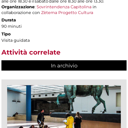
alle ore 18.30 e il sabato dalle ore 8.30 alle ore 13.30.
Organizzazione
:
Sovrintendenza Capitolina
in
collaborazione con
Zètema Progetto Cultura
Durata
90 minuti
Tipo
Visita guidata
Attività correlate
In archivio