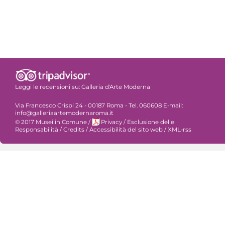
Leggi le recensioni su:
Galleria d'Arte Moderna
Via Francesco Crispi 24 - 00187 Roma - Tel. 060608 E-mail:
info@galleriaartemodernaroma.it
© 2017 Musei in Comune
/
Privacy
/
Esclusione delle
Responsabilità
/
Credits
/
Accessibilità del sito web
/
XML-rss