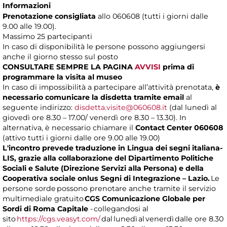
Informazioni
Prenotazione consigliata
allo 060608 (tutti i giorni dalle
9.00 alle 19.00).
Massimo
25 partecipanti
In caso di disponibilità le persone possono aggiungersi
anche il giorno stesso sul posto
CONSULTARE SEMPRE LA PAGINA
AVVISI
prima di
programmare la visita al museo
In caso di impossibilità a partecipare all’attività prenotata,
è
necessario comunicare la disdetta tramite email
al
seguente indirizzo:
disdetta.visite@060608.it
(dal lunedì al
giovedì ore 8.30 – 17.00/ venerdì ore 8.30 – 13.30). In
alternativa, è necessario chiamare il
Contact Center 060608
(attivo tutti i giorni dalle ore 9.00 alle 19.00)
L'incontro prevede traduzione in Lingua dei segni italiana-
LIS, grazie alla collaborazione del Dipartimento Politiche
Sociali e Salute (Direzione Servizi alla Persona) e della
Cooperativa sociale onlus Segni di Integrazione – Lazio.
Le
persone sorde possono prenotare anche tramite il servizio
multimediale gratuito
CGS Comunicazione Globale per
Sordi di Roma Capitale
- collegandosi al
sito
https://cgs.veasyt.com/
dal lunedì al venerdì dalle ore 8.30