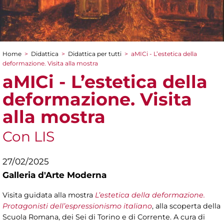
Home
>
Didattica
>
Didattica per tutti
>
aMICi - L’estetica della
Tu sei qui
deformazione. Visita alla mostra
aMICi - L’estetica della
deformazione. Visita
alla mostra
Con LIS
27/02/2025
Galleria d'Arte Moderna
Visita guidata alla mostra
L’estetica della deformazione.
Protagonisti dell’espressionismo italiano
, alla scoperta della
Scuola Romana, dei Sei di Torino e di Corrente. A cura di