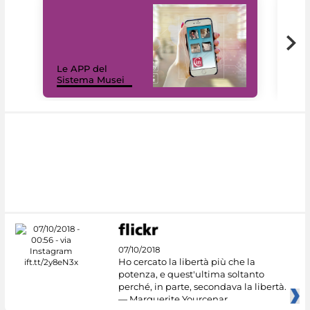
Il 
Le APP del
Mus
Sistema Musei
net
07/10/2018
Ho cercato la libertà più che la
potenza, e quest'ultima soltanto
perché, in parte, secondava la libertà.
— Marguerite Yourcenar