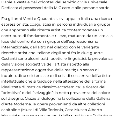
Daniela Vasta e dei volontari del servizio civile universale.
Dedicata ai possessori della MIC card e alle persone sorde.
Fra gli anni Venti e Quaranta si sviluppa in Italia una ricerca
espressionista, coagulatasi in percorsi individuali e gruppi
che apportano alla ricerca artistica contemporanea un
contributo di fondamentale rilievo, maturato da un lato alla
luce del confronto con i gruppi dell’espressionismo
internazionale, dall’altro nel dialogo con le variegate
ricerche artistiche italiane degli anni fra le due guerre.
Costanti sono alcuni tratti poetici e linguistici: la prevalenza
della visione soggettiva dell’artista rispetto alla
rappresentazione oggettiva della realtà; un senso di
inquietudine esistenziale e di crisi di coscienza dell’artista-
intellettuale che si traduce nella alterazione della forma
idealizzata di matrice classico-accademica; la ricerca del
“primitivo” e del “selvaggio”; la netta prevalenza del colore
sul disegno. Grazie al dialogo fra la collezione della Galleria
d’Arte Moderna, le opere provenienti da altre collezioni
capitoline (Musei di Villa Torlonia, Casa Museo Alberto
Moravia) e le opere provenienti dalla prestigiosa Collezione