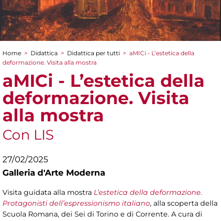
Home
>
Didattica
>
Didattica per tutti
>
aMICi - L’estetica della
Tu sei qui
deformazione. Visita alla mostra
aMICi - L’estetica della
deformazione. Visita
alla mostra
Con LIS
27/02/2025
Galleria d'Arte Moderna
Visita guidata alla mostra
L’estetica della deformazione.
Protagonisti dell’espressionismo italiano
, alla scoperta della
Scuola Romana, dei Sei di Torino e di Corrente. A cura di