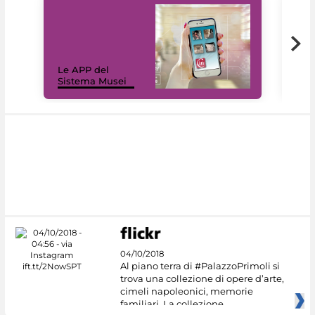
Il 
Le APP del
Mus
Sistema Musei
net
04/10/2018
Al piano terra di #PalazzoPrimoli si
trova una collezione di opere d’arte,
cimeli napoleonici, memorie
familiari. La collezione