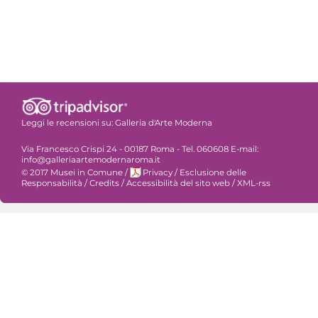
Leggi le recensioni su:
Galleria d'Arte Moderna
Via Francesco Crispi 24 - 00187 Roma - Tel. 060608 E-mail:
info@galleriaartemodernaroma.it
© 2017 Musei in Comune
/
Privacy
/
Esclusione delle
Responsabilità
/
Credits
/
Accessibilità del sito web
/
XML-rss