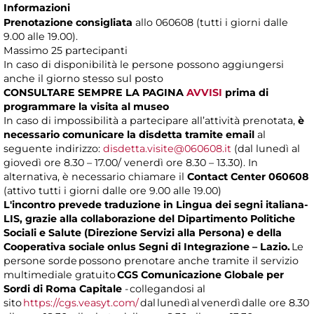
Informazioni
Prenotazione consigliata
allo 060608 (tutti i giorni dalle
9.00 alle 19.00).
Massimo
25 partecipanti
In caso di disponibilità le persone possono aggiungersi
anche il giorno stesso sul posto
CONSULTARE SEMPRE LA PAGINA
AVVISI
prima di
programmare la visita al museo
In caso di impossibilità a partecipare all’attività prenotata,
è
necessario comunicare la disdetta tramite email
al
seguente indirizzo:
disdetta.visite@060608.it
(dal lunedì al
giovedì ore 8.30 – 17.00/ venerdì ore 8.30 – 13.30). In
alternativa, è necessario chiamare il
Contact Center 060608
(attivo tutti i giorni dalle ore 9.00 alle 19.00)
L'incontro prevede traduzione in Lingua dei segni italiana-
LIS, grazie alla collaborazione del Dipartimento Politiche
Sociali e Salute (Direzione Servizi alla Persona) e della
Cooperativa sociale onlus Segni di Integrazione – Lazio.
Le
persone sorde possono prenotare anche tramite il servizio
multimediale gratuito
CGS Comunicazione Globale per
Sordi di Roma Capitale
- collegandosi al
sito
https://cgs.veasyt.com/
dal lunedì al venerdì dalle ore 8.30