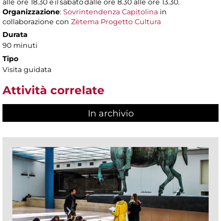
alle ore 18.30 e il sabato dalle ore 8.30 alle ore 13.30.
Organizzazione
:
Sovrintendenza Capitolina
in
collaborazione con
Zètema Progetto Cultura
Durata
90 minuti
Tipo
Visita guidata
Attività correlate
In archivio