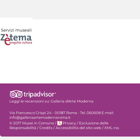
Servizi museali
Leggi le recensioni su:
Galleria d'Arte Moderna
Via Francesco Crispi 24 - 00187 Roma - Tel. 060608 E-mail:
info@galleriaartemodernaroma.it
© 2017 Musei in Comune
/
Privacy
/
Esclusione delle
Responsabilità
/
Credits
/
Accessibilità del sito web
/
XML-rss