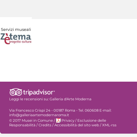
Servizi museali
Leggi le recensioni su:
Galleria d'Arte Moderna
Via Francesco Crispi 24 - 00187 Roma - Tel. 060608 E-mail:
info@galleriaartemodernaroma.it
© 2017 Musei in Comune
/
Privacy
/
Esclusione delle
Responsabilità
/
Credits
/
Accessibilità del sito web
/
XML-rss