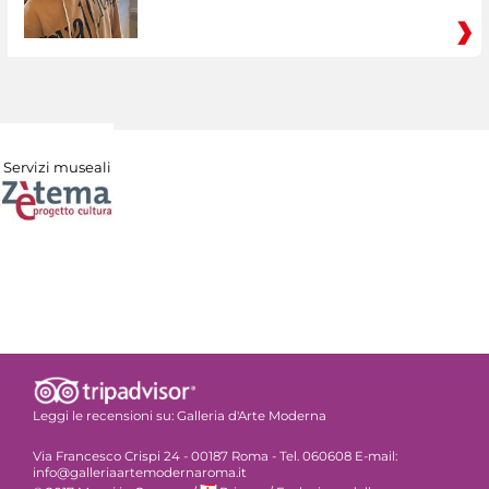
Servizi museali
Leggi le recensioni su:
Galleria d'Arte Moderna
Via Francesco Crispi 24 - 00187 Roma - Tel. 060608 E-mail:
info@galleriaartemodernaroma.it