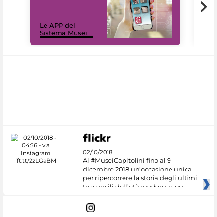
Il 
Le APP del
Mus
Sistema Musei
net
02/10/2018
Ai #MuseiCapitolini fino al 9
dicembre 2018 un’occasione unica
per ripercorrere la storia degli ultimi
tre concili dell’età moderna con