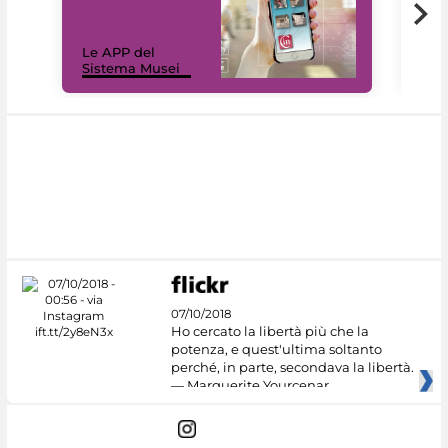
Il 
Le APP del
Mus
Sistema Musei
net
07/10/2018
Ho cercato la libertà più che la
potenza, e quest'ultima soltanto
perché, in parte, secondava la libertà.
— Marguerite Yourcenar