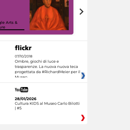
7 nuovi in-
painting tour
sulla piattaforma
le Arts &
Google Arts &
ure
Culture
07/10/2018
Ombre, giochi di luce e
trasparenze. La nuova nuova teca
progettata da #RichardMeier per il
Museo
28/01/2026
Cultura KIDS al Museo Carlo Bilotti
| #5