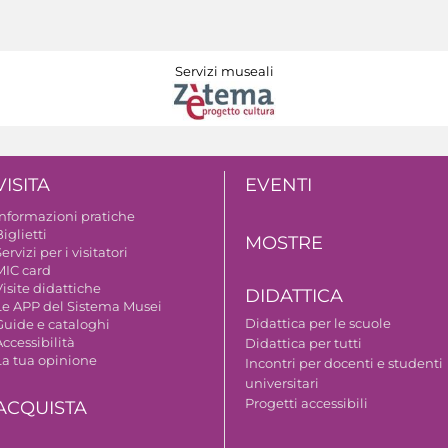
Servizi museali
VISITA
EVENTI
Informazioni pratiche
iglietti
MOSTRE
ervizi per i visitatori
MIC card
isite didattiche
DIDATTICA
Le APP del Sistema Musei
Didattica per le scuole
Guide e cataloghi
ccessibilità
Didattica per tutti
La tua opinione
Incontri per docenti e studenti
universitari
Progetti accessibili
ACQUISTA