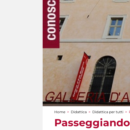
Home
>
Didattica
>
Didattica per tutti
>
Tu sei qui
Passeggiando 