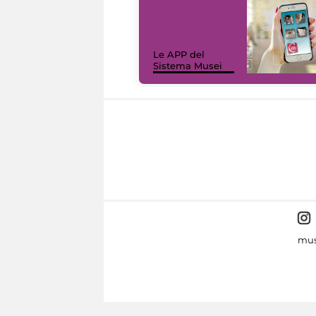
Le APP del
Sistema Musei
mus