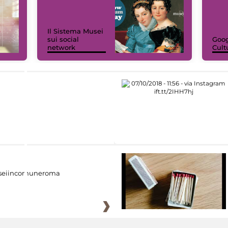
Il Sistema Musei
sui social
Goog
network
Cult
eiincomuneroma