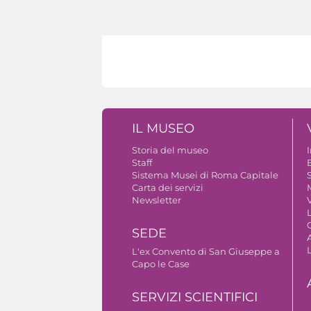
IL MUSEO
Storia del museo
Staff
B
Sistema Musei di Roma Capitale
S
Carta dei servizi
Newsletter
V
SEDE
A
L'ex Convento di San Giuseppe a
Capo le Case
SERVIZI SCIENTIFICI