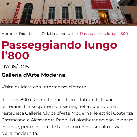
Home
>
Didattica
>
Didattica per tutti
>
Passeggiando lungo l’800
Tu sei qui
Passeggiando lungo
l’800
07/06/2015
Galleria d'Arte Moderna
Visita guidata con intermezzo d’attore
Il lungo ‘800 è animato dai pittori, i fotografi, le voci
letterarie. Li riscopriremo insieme, nella splendida e
restaurata Galleria Civica d’Arte Moderna: le attrici Costanza
Castracane e Alessandra Panelli dialogheranno con le opere
esposte, per mostrarci le tante anime del secolo iniziale
della modernità.