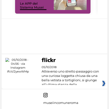
Le APP del
Mus
Sistema Musei
net
05/10/2018
Attraverso uno stretto passaggio con
una curiosa loggetta chiusa da una
bella vetrata a tortiglioni, si giunge
all'ultima stanza della
museiincomuneroma