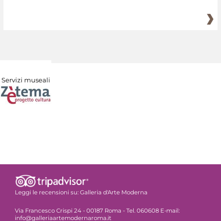
Servizi museali
Leggi le recensioni su:
Galleria d'Arte Moderna
Via Francesco Crispi 24 - 00187 Roma - Tel. 060608 E-mail:
info@galleriaartemodernaroma.it