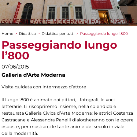
Home
>
Didattica
>
Didattica per tutti
>
Passeggiando lungo l’800
Tu sei qui
Passeggiando lungo
l’800
07/06/2015
Galleria d'Arte Moderna
Visita guidata con intermezzo d’attore
Il lungo ‘800 è animato dai pittori, i fotografi, le voci
letterarie. Li riscopriremo insieme, nella splendida e
restaurata Galleria Civica d’Arte Moderna: le attrici Costanza
Castracane e Alessandra Panelli dialogheranno con le opere
esposte, per mostrarci le tante anime del secolo iniziale
della modernità.