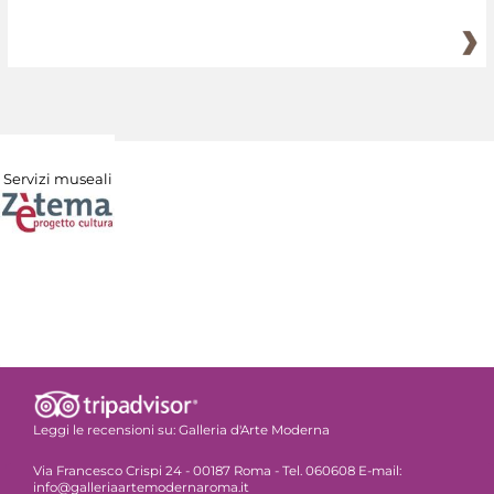
Servizi museali
Leggi le recensioni su:
Galleria d'Arte Moderna
Via Francesco Crispi 24 - 00187 Roma - Tel. 060608 E-mail:
info@galleriaartemodernaroma.it