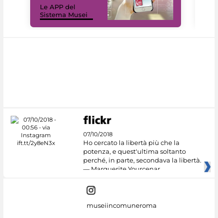
Le APP del
Mus
Sistema Musei
net
07/10/2018
Ho cercato la libertà più che la
potenza, e quest'ultima soltanto
perché, in parte, secondava la libertà.
— Marguerite Yourcenar
museiincomuneroma