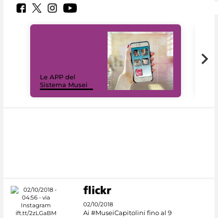
Il 
Le APP del
Mus
Sistema Musei
net
02/10/2018
Ai #MuseiCapitolini fino al 9