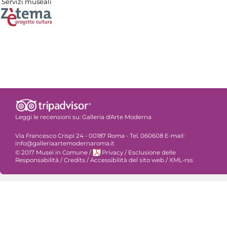
Servizi museali
Leggi le recensioni su:
Galleria d'Arte Moderna
Via Francesco Crispi 24 - 00187 Roma - Tel. 060608 E-mail:
info@galleriaartemodernaroma.it
© 2017 Musei in Comune
/
Privacy
/
Esclusione delle
Responsabilità
/
Credits
/
Accessibilità del sito web
/
XML-rss