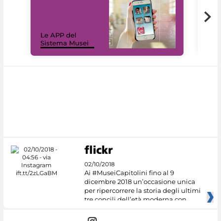
Il 
Le APP del
Mus
Sistema Musei
net
02/10/2018
Ai #MuseiCapitolini fino al 9
dicembre 2018 un’occasione unica
per ripercorrere la storia degli ultimi
tre concili dell’età moderna con