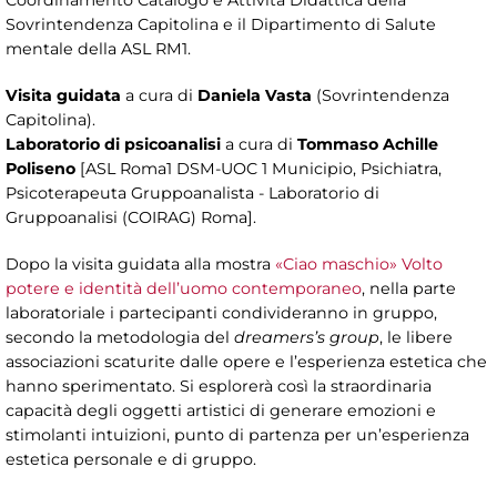
Sovrintendenza Capitolina e il Dipartimento di Salute
mentale della ASL RM1.
Visita guidata
a cura di
Daniela Vasta
(Sovrintendenza
Capitolina).
Laboratorio di psicoanalisi
a cura di
Tommaso Achille
Poliseno
[ASL Roma1 DSM-UOC 1 Municipio, Psichiatra,
Psicoterapeuta Gruppoanalista - Laboratorio di
Gruppoanalisi (COIRAG) Roma].
Dopo la visita guidata alla mostra
«Ciao maschio» Volto
potere e identità dell’uomo contemporaneo
, nella parte
laboratoriale i partecipanti condivideranno in gruppo,
secondo la metodologia del
dreamers’s group
, le libere
associazioni scaturite dalle opere e l’esperienza estetica che
hanno sperimentato. Si esplorerà così la straordinaria
capacità degli oggetti artistici di generare emozioni e
stimolanti intuizioni, punto di partenza per un’esperienza
estetica personale e di gruppo.