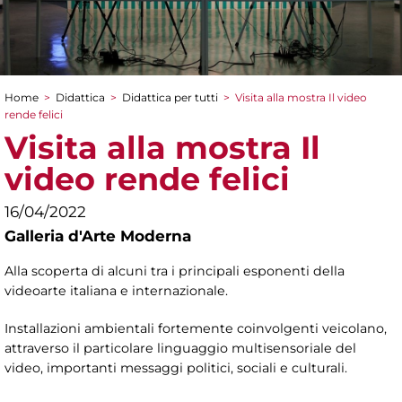
Home
>
Didattica
>
Didattica per tutti
>
Visita alla mostra Il video
Tu sei qui
rende felici
Visita alla mostra Il
video rende felici
16/04/2022
Galleria d'Arte Moderna
Alla scoperta di alcuni tra i principali esponenti della
videoarte italiana e internazionale.
Installazioni ambientali fortemente coinvolgenti veicolano,
attraverso il particolare linguaggio multisensoriale del
video, importanti messaggi politici, sociali e culturali.