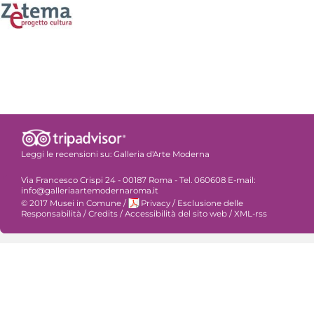
Leggi le recensioni su:
Galleria d'Arte Moderna
Via Francesco Crispi 24 - 00187 Roma - Tel. 060608 E-mail:
info@galleriaartemodernaroma.it
© 2017 Musei in Comune
/
Privacy
/
Esclusione delle
Responsabilità
/
Credits
/
Accessibilità del sito web
/
XML-rss