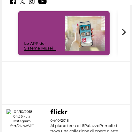
Il 
Le APP del
Mus
Sistema Musei
net
04/10/2018
Al piano terra di #PalazzoPrimoli si
trova una collezione di opere d’arte,