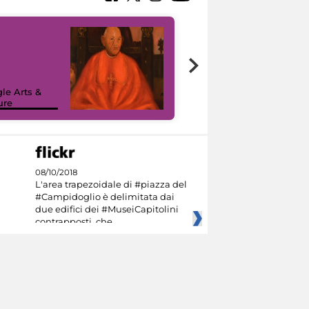
7 nuovi in-
painting tour
sulla piattaforma
le Arts &
Google Arts &
ure
Culture
08/10/2018
L'area trapezoidale di #piazza del
#Campidoglio è delimitata dai
due edifici dei #MuseiCapitolini
contrapposti, che