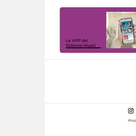
Le APP del
Sistema Musei
mus