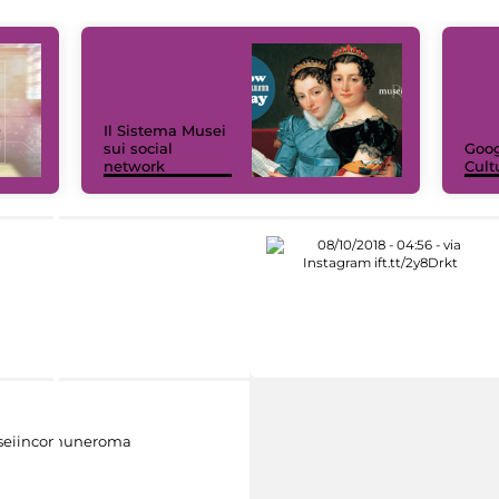
Il Sistema Musei
sui social
Goog
network
Cult
eiincomuneroma