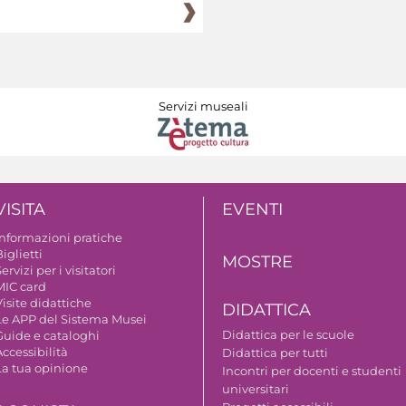
Servizi museali
VISITA
EVENTI
Informazioni pratiche
iglietti
MOSTRE
ervizi per i visitatori
MIC card
isite didattiche
DIDATTICA
Le APP del Sistema Musei
Didattica per le scuole
Guide e cataloghi
ccessibilità
Didattica per tutti
La tua opinione
Incontri per docenti e studenti
universitari