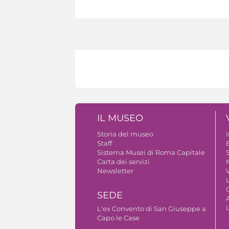
IL MUSEO
Storia del museo
Staff
B
Sistema Musei di Roma Capitale
S
Carta dei servizi
Newsletter
V
SEDE
A
L'ex Convento di San Giuseppe a
Capo le Case