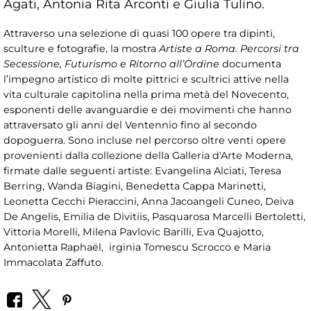
Agati, Antonia Rita Arconti e Giulia Tulino.
Attraverso una selezione di quasi 100 opere tra dipinti,
sculture e fotografie, la mostra
Artiste a Roma. Percorsi tra
Secessione, Futurismo e Ritorno all’Ordine
documenta
l’impegno artistico di molte pittrici e scultrici attive nella
vita culturale capitolina nella prima metà del Novecento,
esponenti delle avanguardie e dei movimenti che hanno
attraversato gli anni del Ventennio fino al secondo
dopoguerra. Sono incluse nel percorso oltre venti opere
provenienti dalla collezione della Galleria d'Arte Moderna,
firmate dalle seguenti artiste: Evangelina Alciati, Teresa
Berring, Wanda Biagini, Benedetta Cappa Marinetti,
Leonetta Cecchi Pieraccini, Anna Jacoangeli Cuneo, Deiva
De Angelis, Emilia de Divitiis, Pasquarosa Marcelli Bertoletti,
Vittoria Morelli, Milena Pavlovic Barilli, Eva Quajotto,
Antonietta Raphaël, irginia Tomescu Scrocco e Maria
Immacolata Zaffuto.