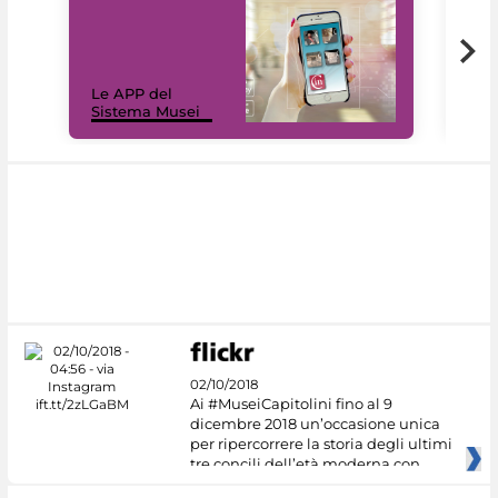
Il 
Le APP del
Mus
Sistema Musei
net
02/10/2018
Ai #MuseiCapitolini fino al 9
dicembre 2018 un’occasione unica
per ripercorrere la storia degli ultimi
tre concili dell’età moderna con