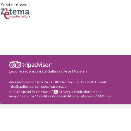
Servizi museali
Leggi le recensioni su:
Galleria d'Arte Moderna
Via Francesco Crispi 24 - 00187 Roma - Tel. 060608 E-mail:
info@galleriaartemodernaroma.it
© 2017 Musei in Comune
/
Privacy
/
Esclusione delle
Responsabilità
/
Credits
/
Accessibilità del sito web
/
XML-rss