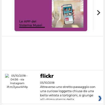
Il 
Le APP del
Mus
Sistema Musei
net
05/10/2018
Attraverso uno stretto passaggio con
una curiosa loggetta chiusa da una
bella vetrata a tortiglioni, si giunge
all'ultima stanza della