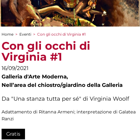
Home
>
Eventi
>
Con gli occhi di Virginia #1
Tu sei qui
Con gli occhi di
Virginia #1
16/09/2021
Galleria d'Arte Moderna,
Nellʼarea del chiostro/giardino della Galleria
Da "Una stanza tutta per sé" di Virginia Woolf
Adattamento di Ritanna Armeni; interpretazione di Galatea
Ranzi
Gratis