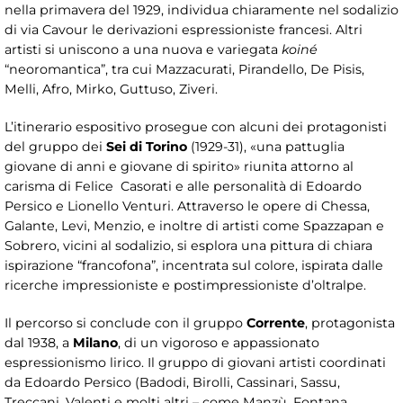
nella primavera del 1929, individua chiaramente nel sodalizio
di via Cavour le derivazioni espressioniste francesi. Altri
artisti si uniscono a una nuova e variegata
koiné
“neoromantica”, tra cui Mazzacurati, Pirandello, De Pisis,
Melli, Afro, Mirko, Guttuso, Ziveri.
L’itinerario espositivo prosegue con alcuni dei protagonisti
del gruppo dei
Sei di Torino
(1929-31), «una pattuglia
giovane di anni e giovane di spirito» riunita attorno al
carisma di Felice Casorati e alle personalità di Edoardo
Persico e Lionello Venturi. Attraverso le opere di Chessa,
Galante, Levi, Menzio, e inoltre di artisti come Spazzapan e
Sobrero, vicini al sodalizio, si esplora una pittura di chiara
ispirazione “francofona”, incentrata sul colore, ispirata dalle
ricerche impressioniste e postimpressioniste d’oltralpe.
Il percorso si conclude con il gruppo
Corrente
, protagonista
dal 1938, a
Milano
, di un vigoroso e appassionato
espressionismo lirico. Il gruppo di giovani artisti coordinati
da Edoardo Persico (Badodi, Birolli, Cassinari, Sassu,
Treccani, Valenti e molti altri – come Manzù, Fontana,