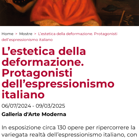
Home
>
Mostre
>
L’estetica della deformazione. Protagonisti
Tu sei qui
dell’espressionismo italiano
L’estetica della
deformazione.
Protagonisti
dell’espressionismo
italiano
06/07/2024 - 09/03/2025
Galleria d'Arte Moderna
In esposizione circa 130 opere per ripercorrere la
variegata realtà dell’espressionismo italiano, con