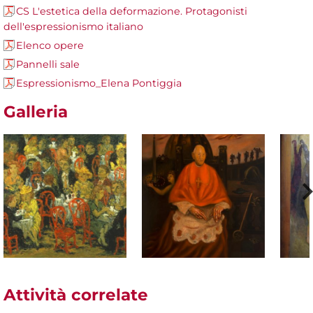
CS L'estetica della deformazione. Protagonisti
dell'espressionismo italiano
Elenco opere
Pannelli sale
Espressionismo_Elena Pontiggia
Galleria
Attività correlate