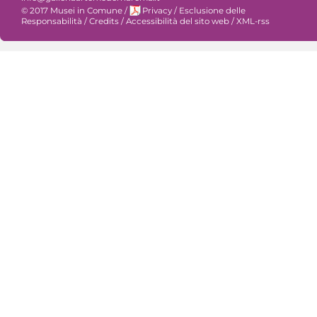
© 2017 Musei in Comune
/
Privacy
/
Esclusione delle
Responsabilità
/
Credits
/
Accessibilità del sito web
/
XML-rss