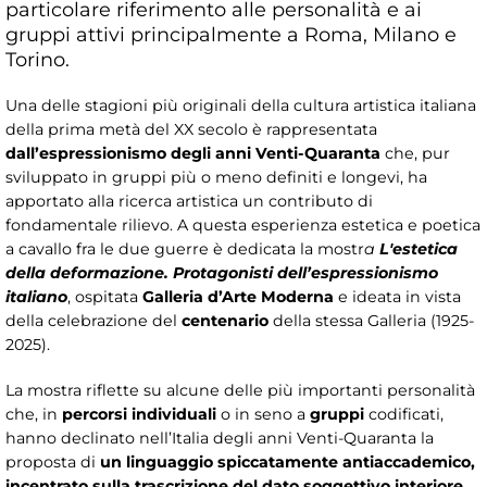
particolare riferimento alle personalità e ai
gruppi attivi principalmente a Roma, Milano e
Torino.
Una delle stagioni più originali della cultura artistica italiana
della prima metà del XX secolo è rappresentata
dall’espressionismo degli anni Venti-Quaranta
che, pur
sviluppato in gruppi più o meno definiti e longevi, ha
apportato alla ricerca artistica un contributo di
fondamentale rilievo. A questa esperienza estetica e poetica
a cavallo fra le due guerre è dedicata la mostr
a
L'estetica
della deformazione. Protagonisti dell’espressionismo
italiano
, ospitata
Galleria d’Arte Moderna
e ideata in vista
della celebrazione del
centenario
della stessa Galleria (1925-
2025).
La mostra riflette su alcune delle più importanti personalità
che, in
percorsi individuali
o in seno a
gruppi
codificati,
hanno declinato nell’Italia degli anni Venti-Quaranta la
proposta di
un linguaggio spiccatamente antiaccademico,
incentrato sulla trascrizione del dato soggettivo interiore
,