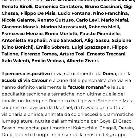
Renato Birolli, Domenico Cantatore, Bruno Cassinari, Gigi
Chessa, Filippo De Pisis, Lucio Fontana, Nino Franchina,
Nicola Galante, Renato Guttuso, Carlo Levi, Mario Mafai,
Giacomo Manzù, Marino Mazzacurati, Roberto Melli,
Francesco Menzio, Ennio Morlotti, Fausto Pirandello,
Antonietta Raphaël, Aldo Salvadori, Aligi Sassu, Scipione
(Gino Bonichi), Emilio Sobrero, Luigi Spazzapan, Filippo
Tallone, Fiorenzo Tomea, Arturo Tosi, Ernesto Treccani,
Italo Valenti, Emilio Vedova, Alberto Ziveri
.
Il
percorso espositivo
inizia naturalmente da
Roma
, con la
Scuola di via Cavour
e alcune delle personalità che via via
hanno definito variamente la
“scuola romana”
e le sue
peculiarità tecniche e tematiche, non ultima quella del
tonalismo. In origine l’incontro fra i giovani Scipione e Mafai,
cui presto si avvicina la Raphaël, dà l’avvio a una pittura
visionaria e onirica, animata da colori accesi e drammatiche
lumeggiature, nutrita dall’ammirazione per Goya, El Greco,
Bosch, ma anche per i moderni Kokoschka, Chagall, Derain,
Dufy. Roberto Longhi, recensendo la mostra del gruppo