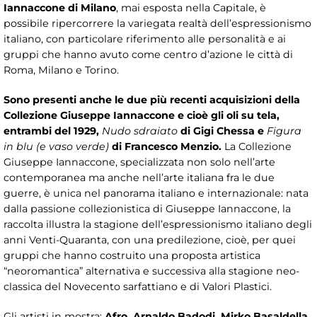
Iannaccone di Milano
, mai esposta nella Capitale, è
possibile ripercorrere la variegata realtà dell’espressionismo
italiano, con particolare riferimento alle personalità e ai
gruppi che hanno avuto come centro d’azione le città di
Roma, Milano e Torino.
Sono presenti anche le due più recenti acquisizioni della
Collezione Giuseppe Iannaccone e cioè gli oli su tela,
entrambi del 1929,
Nudo sdraiato
di Gigi Chessa e
Figura
in blu (e vaso verde)
di
Francesco Menzio.
La Collezione
Giuseppe Iannaccone, specializzata non solo nell’arte
contemporanea ma anche nell’arte italiana fra le due
guerre, è unica nel panorama italiano e internazionale: nata
dalla passione collezionistica di Giuseppe Iannaccone, la
raccolta illustra la stagione dell’espressionismo italiano degli
anni Venti-Quaranta, con una predilezione, cioè, per quei
gruppi che hanno costruito una proposta artistica
“neoromantica” alternativa e successiva alla stagione neo-
classica del Novecento sarfattiano e di Valori Plastici.
Gli artisti in mostra:
Afro, Arnaldo Badodi, Mirko Basaldella,