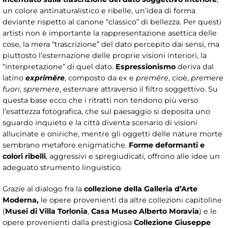
un colore antinaturalistico e ribelle, un’idea di forma
deviante rispetto al canone “classico” di bellezza. Per questi
artisti non è importante la rappresentazione asettica delle
cose, la mera “trascrizione” del dato percepito dai sensi, ma
piuttosto l’esternazione delle proprie visioni interiori, la
“interpretazione” di quel dato.
Espressionismo
deriva dal
latino
exprimĕre
, composto da ex e
premĕre
, cioè,
premere
fuori
,
spremere
, esternare attraverso il filtro soggettivo. Su
questa base ecco che i ritratti non tendono più verso
l’esattezza fotografica, che sul paesaggio si deposita uno
sguardo inquieto e la città diventa scenario di visioni
allucinate e oniriche, mentre gli oggetti delle nature morte
sembrano metafore enigmatiche.
Forme deformanti e
colori ribelli
, aggressivi e spregiudicati, offrono alle idee un
adeguato strumento linguistico.
Grazie al dialogo fra la
collezione della Galleria d’Arte
Moderna,
le opere provenienti da altre collezioni capitoline
(
Musei di Villa Torlonia
,
Casa Museo Alberto Moravia
) e le
opere provenienti dalla prestigiosa
Collezione Giuseppe