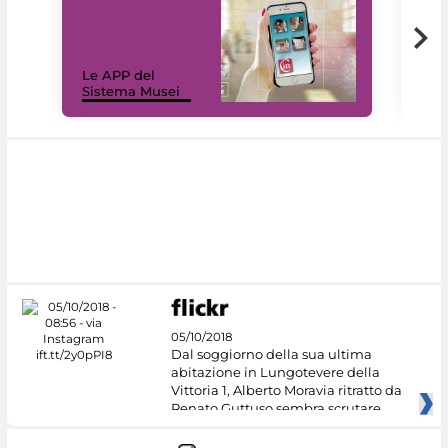
Il 
Le APP del
Mus
Sistema Musei
net
05/10/2018
Dal soggiorno della sua ultima
abitazione in Lungotevere della
Vittoria 1, Alberto Moravia ritratto da
Renato Guttuso sembra scrutare