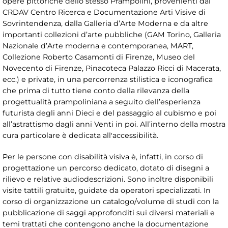
opere pittoriche dello stesso Prampolini, provenienti dal
CRDAV Centro Ricerca e Documentazione Arti Visive di
Sovrintendenza, dalla Galleria d’Arte Moderna e da altre
importanti collezioni d’arte pubbliche (GAM Torino, Galleria
Nazionale d’Arte moderna e contemporanea, MART,
Collezione Roberto Casamonti di Firenze, Museo del
Novecento di Firenze, Pinacoteca Palazzo Ricci di Macerata,
ecc.) e private, in una percorrenza stilistica e iconografica
che prima di tutto tiene conto della rilevanza della
progettualità prampoliniana a seguito dell’esperienza
futurista degli anni Dieci e del passaggio al cubismo e poi
all’astrattismo dagli anni Venti in poi. All’interno della mostra
cura particolare è dedicata all'accessibilità.
Per le persone con disabilità visiva è, infatti, in corso di
progettazione un percorso dedicato, dotato di disegni a
rilievo e relative audiodescrizioni. Sono inoltre disponibili
visite tattili gratuite, guidate da operatori specializzati. In
corso di organizzazione un catalogo/volume di studi con la
pubblicazione di saggi approfonditi sui diversi materiali e
temi trattati che contengono anche la documentazione