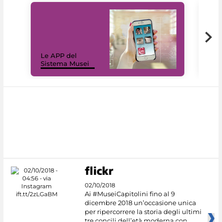
Il 
Le APP del
Mus
Sistema Musei
net
02/10/2018
Ai #MuseiCapitolini fino al 9
dicembre 2018 un’occasione unica
per ripercorrere la storia degli ultimi
tre concili dell’età moderna con