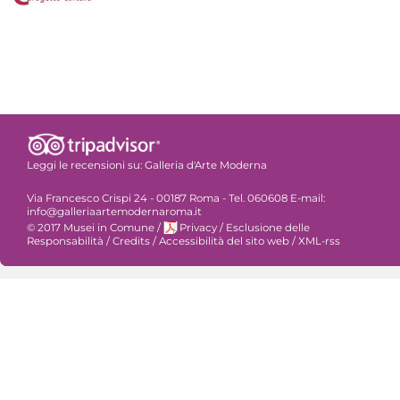
Leggi le recensioni su:
Galleria d'Arte Moderna
Via Francesco Crispi 24 - 00187 Roma - Tel. 060608 E-mail:
info@galleriaartemodernaroma.it
© 2017 Musei in Comune
/
Privacy
/
Esclusione delle
Responsabilità
/
Credits
/
Accessibilità del sito web
/
XML-rss