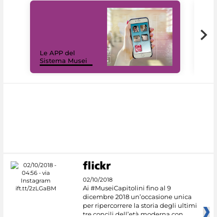
Il 
Le APP del
Mus
Sistema Musei
net
02/10/2018
Ai #MuseiCapitolini fino al 9
dicembre 2018 un’occasione unica
per ripercorrere la storia degli ultimi
tre concili dell’età moderna con