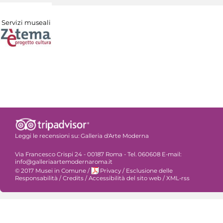
Servizi museali
Leggi le recensioni su:
Galleria d'Arte Moderna
Via Francesco Crispi 24 - 00187 Roma - Tel. 060608 E-mail:
info@galleriaartemodernaroma.it
© 2017 Musei in Comune
/
Privacy
/
Esclusione delle
Responsabilità
/
Credits
/
Accessibilità del sito web
/
XML-rss